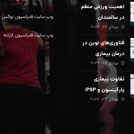
دیگری ضروری
اهمیت ورزش منظم
است؟
در سالمندان
وب سایت فدراسیون بوکس
جولای ۲۶, ۲۰۲۶
وب سایت فدراسیون کاراته
فناوری‌های نوین در
درمان بیماری
جولای ۲۶, ۲۰۲۶
پارکینسون؛ از هوش
مصنوعی تا تحریک
تفاوت بیماری
عمقی مغز
پارکینسون و PSP؛
جولای ۲۴, ۲۰۲۶
از تشخیص تا
توانبخشی تخصصی
در منزل_بخش پنجم