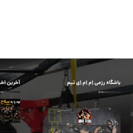
باشگاه رزمی اِم اِم اِی تیم
آخرین اخب