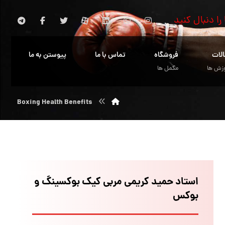
 را دنبال کنید
الات
فروشگاه
تماس با ما
پیوستن به ما
زش ها
مکمل ها
Boxing Health Benefits
استاد حمید کریمی مربی کیک بوکسینگ و
بوکس