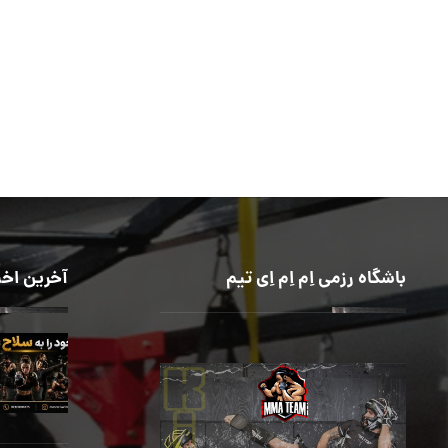
باشگاه رزمی اِم اِم اِی تیم
آخرین اخب