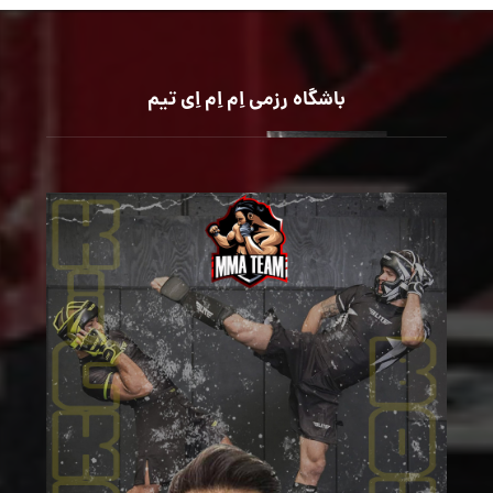
باشگاه رزمی اِم اِم اِی تیم