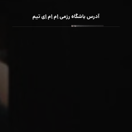
آدرس باشگاه رزمی اِم اِم اِی تیم