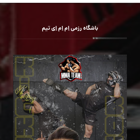
باشگاه رزمی اِم اِم اِی تیم