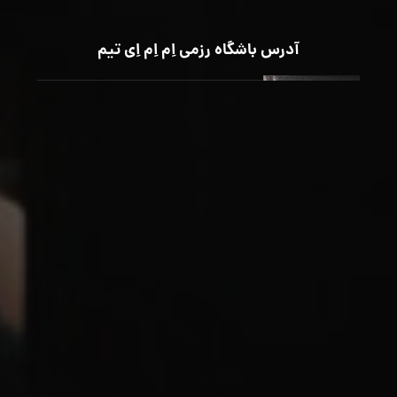
آدرس باشگاه رزمی اِم اِم اِی تیم