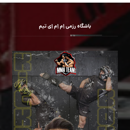
باشگاه رزمی اِم اِم اِی تیم