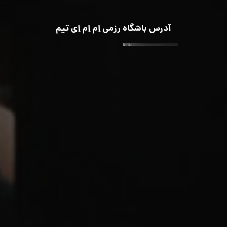
آدرس باشگاه رزمی اِم اِم اِی تیم