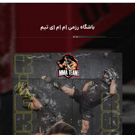
باشگاه رزمی اِم اِم اِی تیم