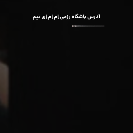
آدرس باشگاه رزمی اِم اِم اِی تیم