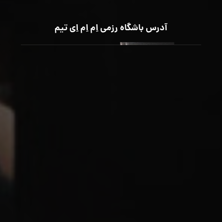
آدرس باشگاه رزمی اِم اِم اِی تیم