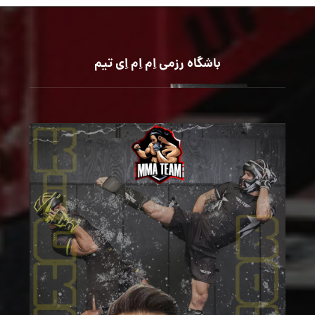
باشگاه رزمی اِم اِم اِی تیم