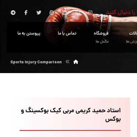
 را دنبال کنید
الات
فروشگاه
تماس با ما
پیوستن به ما
زش ها
مکمل ها
Sports Injury Comparison
استاد حمید کریمی مربی کیک بوکسینگ و
بوکس