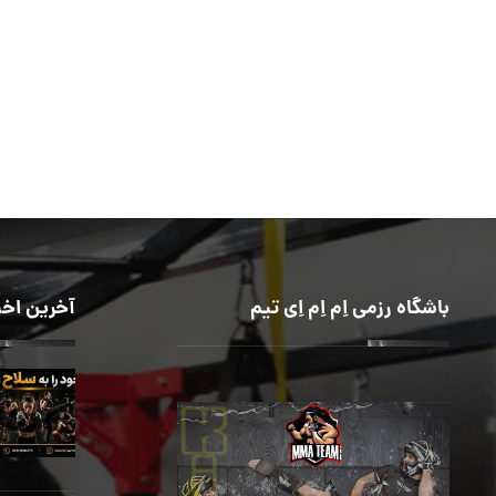
باشگاه رزمی اِم اِم اِی تیم
آخرین اخب