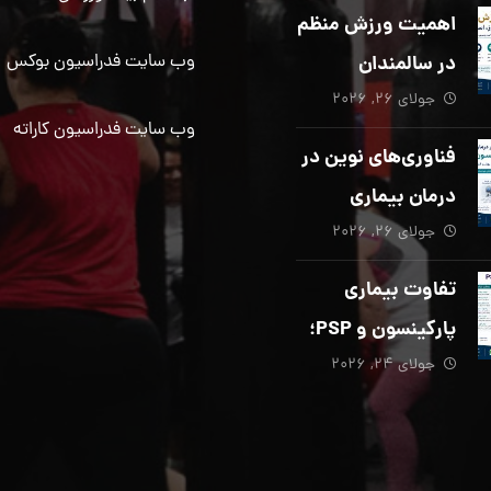
دیگری ضروری
اهمیت ورزش منظم
است؟
در سالمندان
وب سایت فدراسیون بوکس
جولای ۲۶, ۲۰۲۶
وب سایت فدراسیون کاراته
فناوری‌های نوین در
درمان بیماری
جولای ۲۶, ۲۰۲۶
پارکینسون؛ از هوش
مصنوعی تا تحریک
تفاوت بیماری
عمقی مغز
پارکینسون و PSP؛
جولای ۲۴, ۲۰۲۶
از تشخیص تا
توانبخشی تخصصی
در منزل_بخش پنجم