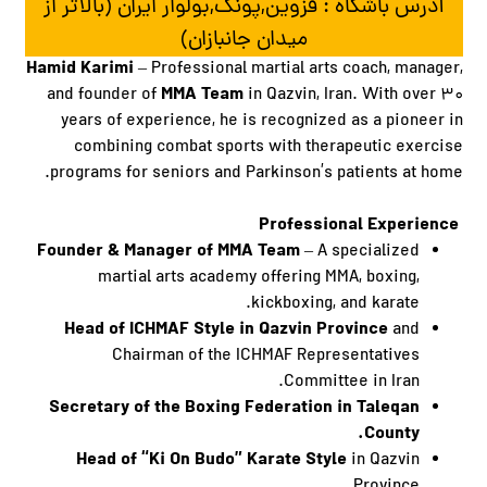
آدرس باشگاه : قزوین,پونک,بولوار ایران (بالاتر از
میدان جانبازان)
Hamid Karimi
– Professional martial arts coach, manager,
MMA Team
and founder of
in Qazvin, Iran. With over ۳۰
years of experience, he is recognized as a pioneer in
combining combat sports with therapeutic exercise
programs for seniors and Parkinson’s patients at home.
Professional Experience
Founder & Manager of MMA Team
– A specialized
martial arts academy offering MMA, boxing,
kickboxing, and karate.
Head of ICHMAF Style in Qazvin Province
and
Chairman of the ICHMAF Representatives
Committee in Iran.
Secretary of the Boxing Federation in Taleqan
County.
Head of “Ki On Budo” Karate Style
in Qazvin