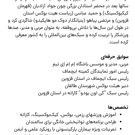
سالها بعد در محضر استادان بزرگی چون
جواد آزادیان (قهرمان
کیکبوکسینگ)
و
حمید عباسی (ریاست هیت بوکس استان
قزوین)
و
مرتضی پیاهو (بنیانگذار دوک مو هاپکیدو)
شاگردی کرد و
در طول این سال‌ها با تلاش بی‌وقفه، به عنوان مربی و مدیر، صدها
ورزشکار را تربیت کرده و سبک‌های بین‌المللی را به کشور معرفی
کرده است.
سوابق حرفه‌ای
مربی، مدیر و موسس باشگاه اِم اِم اِی تیم
رئیس امور نمایندگان کمیته ایچماف
رئیس سبک ایچماف در استان قزوین
دبیر هیئت بوکس شهرستان طالقان
رئیس سبک “کی اون بودو” کاراته در استان قزوین
تخصص‌ها
آموزش ورزشهای رزمی، بوکس، کیک‌بوکسینگ، کاراته
طراحی برنامه‌های توانبخشی خانگی برای سالمندان
تمرینات ویژه بیماران پارکینسونی با رویکرد علمی و ایمن