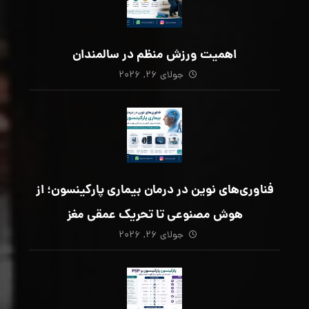
اهمیت ورزش منظم در سالمندان
جولای ۲۶, ۲۰۲۶
فناوری‌های نوین در درمان بیماری پارکینسون؛ از
هوش مصنوعی تا تحریک عمقی مغز
جولای ۲۶, ۲۰۲۶