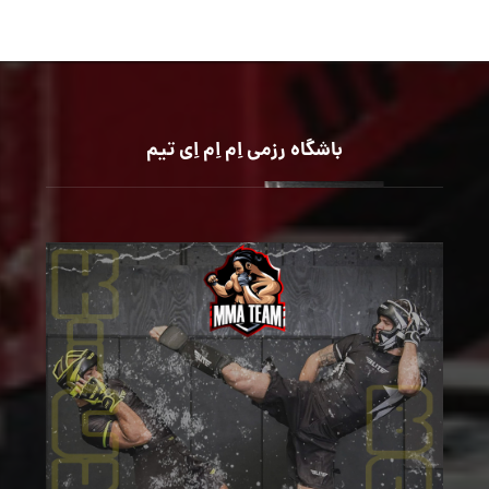
باشگاه رزمی اِم اِم اِی تیم