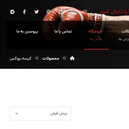
 را دنبال کنید
الات
فروشگاه
تماس با ما
پیوستن به ما
زش ها
مکمل ها
محصولات
کیسه_بوکس