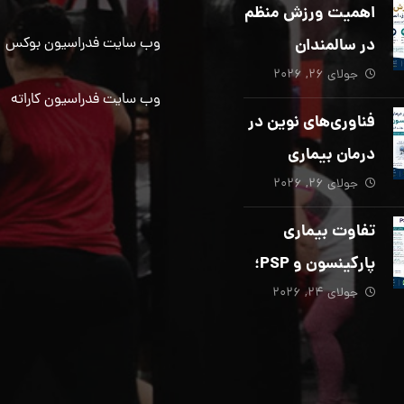
دیگری ضروری
اهمیت ورزش منظم
است؟
در سالمندان
وب سایت فدراسیون بوکس
جولای ۲۶, ۲۰۲۶
وب سایت فدراسیون کاراته
فناوری‌های نوین در
درمان بیماری
جولای ۲۶, ۲۰۲۶
پارکینسون؛ از هوش
مصنوعی تا تحریک
تفاوت بیماری
عمقی مغز
پارکینسون و PSP؛
جولای ۲۴, ۲۰۲۶
از تشخیص تا
توانبخشی تخصصی
در منزل_بخش پنجم