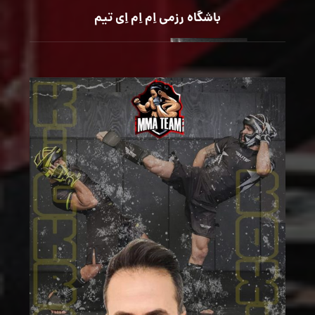
باشگاه رزمی اِم اِم اِی تیم