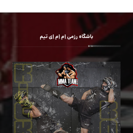
باشگاه رزمی اِم اِم اِی تیم