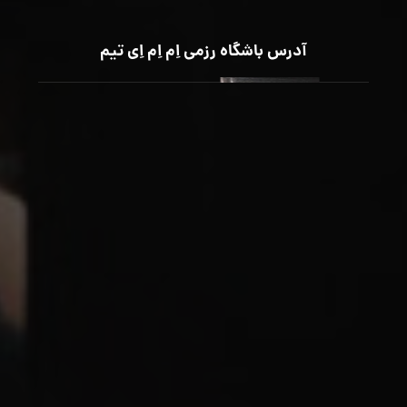
آدرس باشگاه رزمی اِم اِم اِی تیم