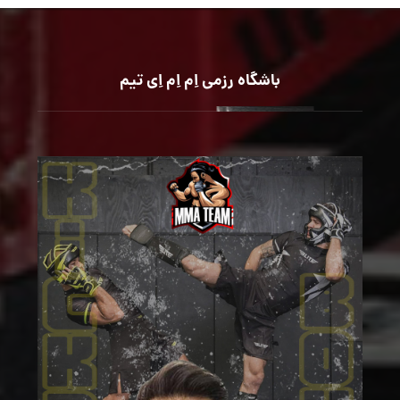
باشگاه رزمی اِم اِم اِی تیم