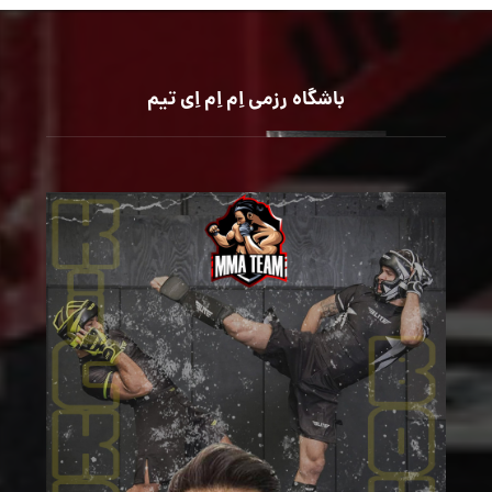
باشگاه رزمی اِم اِم اِی تیم