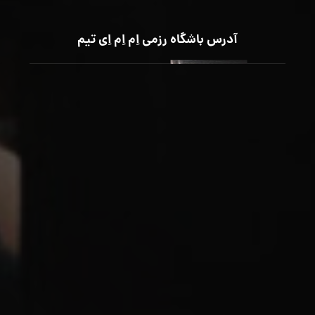
آدرس باشگاه رزمی اِم اِم اِی تیم