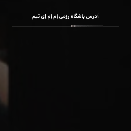
آدرس باشگاه رزمی اِم اِم اِی تیم