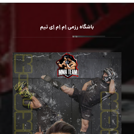
باشگاه رزمی اِم اِم اِی تیم