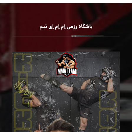
باشگاه رزمی اِم اِم اِی تیم