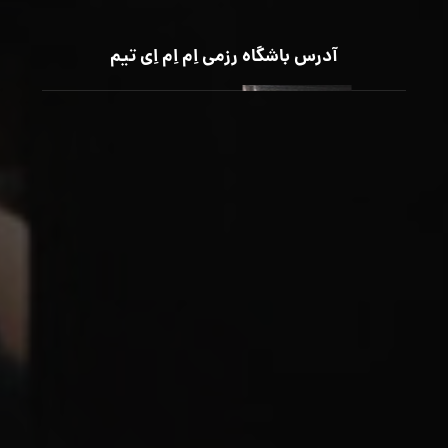
آدرس باشگاه رزمی اِم اِم اِی تیم