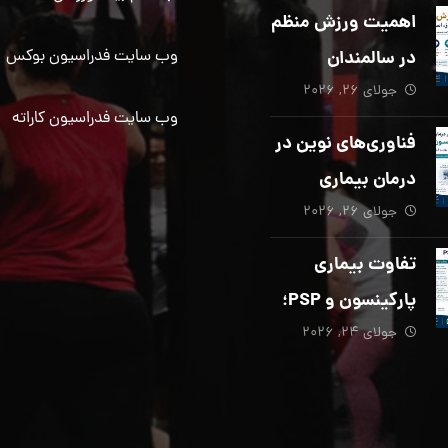
دیگری ضروری
اهمیت ورزش منظم
است؟
در سالمندان
وب سایت فدراسیون بوکس
جولای ۲۶, ۲۰۲۶
وب سایت فدراسیون کاراته
فناوری‌های نوین در
درمان بیماری
جولای ۲۶, ۲۰۲۶
پارکینسون؛ از هوش
مصنوعی تا تحریک
تفاوت بیماری
عمقی مغز
پارکینسون و PSP؛
جولای ۲۴, ۲۰۲۶
از تشخیص تا
توانبخشی تخصصی
در منزل_بخش پنجم