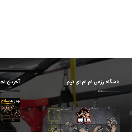
باشگاه رزمی اِم اِم اِی تیم
آخرین اخب