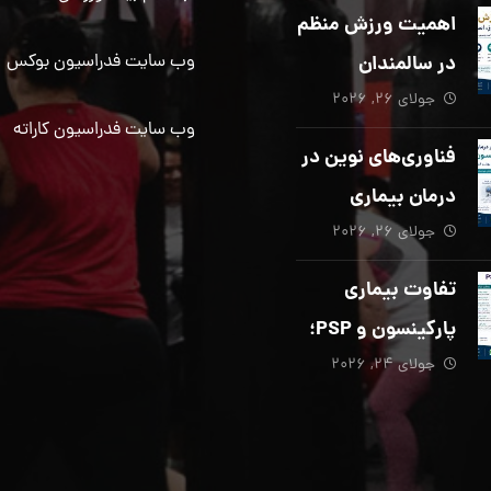
دیگری ضروری
اهمیت ورزش منظم
است؟
در سالمندان
وب سایت فدراسیون بوکس
جولای ۲۶, ۲۰۲۶
وب سایت فدراسیون کاراته
فناوری‌های نوین در
درمان بیماری
جولای ۲۶, ۲۰۲۶
پارکینسون؛ از هوش
مصنوعی تا تحریک
تفاوت بیماری
عمقی مغز
پارکینسون و PSP؛
جولای ۲۴, ۲۰۲۶
از تشخیص تا
توانبخشی تخصصی
در منزل_بخش پنجم