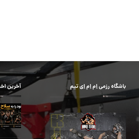
باشگاه رزمی اِم اِم اِی تیم
آخرین اخب