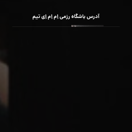
آدرس باشگاه رزمی اِم اِم اِی تیم