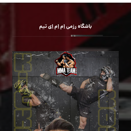
باشگاه رزمی اِم اِم اِی تیم