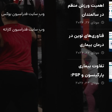
دیگری ضروری
اهمیت ورزش منظم
است؟
در سالمندان
وب سایت فدراسیون بوکس
جولای ۲۶, ۲۰۲۶
وب سایت فدراسیون کاراته
فناوری‌های نوین در
درمان بیماری
جولای ۲۶, ۲۰۲۶
پارکینسون؛ از هوش
مصنوعی تا تحریک
تفاوت بیماری
عمقی مغز
پارکینسون و PSP؛
جولای ۲۴, ۲۰۲۶
از تشخیص تا
توانبخشی تخصصی
در منزل_بخش پنجم