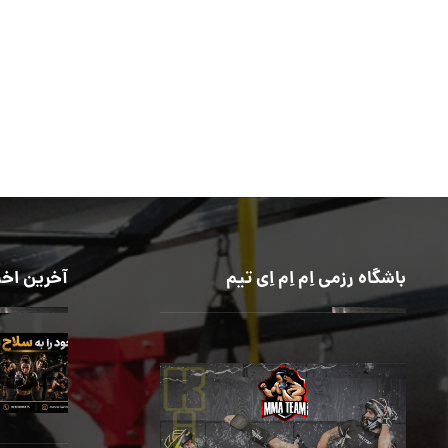
باشگاه رزمی اِم اِم اِی تیم
آخرین اخب