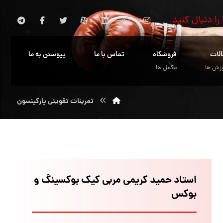
 را دنبال کنید
الات
فروشگاه
تماس با ما
پیوستن به ما
زش ها
مکمل ها
تمرینات تقویتی پارکینسون
استاد حمید کریمی مربی کیک بوکسینگ و
بوکس