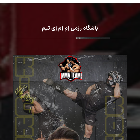
باشگاه رزمی اِم اِم اِی تیم