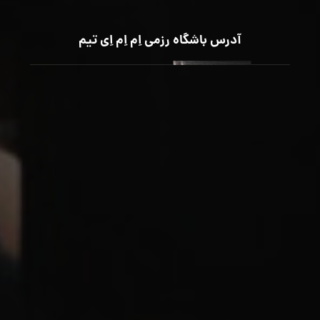
آدرس باشگاه رزمی اِم اِم اِی تیم