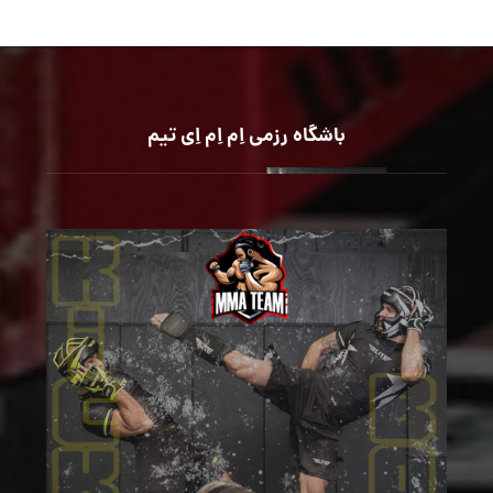
باشگاه رزمی اِم اِم اِی تیم