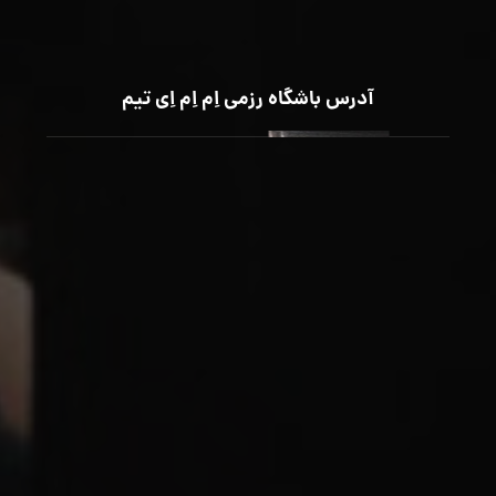
آدرس باشگاه رزمی اِم اِم اِی تیم