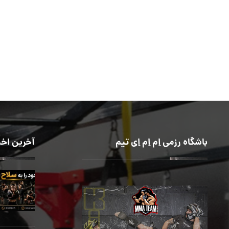
باشگاه رزمی اِم اِم اِی تیم
آخرین اخب