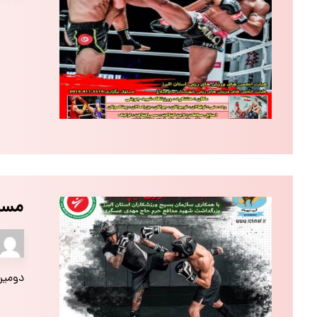
مسا
دومین