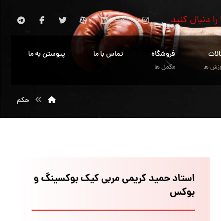
 را دنبال کنید
الات
فروشگاه
تماس با ما
پیوستن به ما
زش ها
مکمل ها
حکم
استاد حمید کریمی مربی کیک بوکسینگ و
بوکس