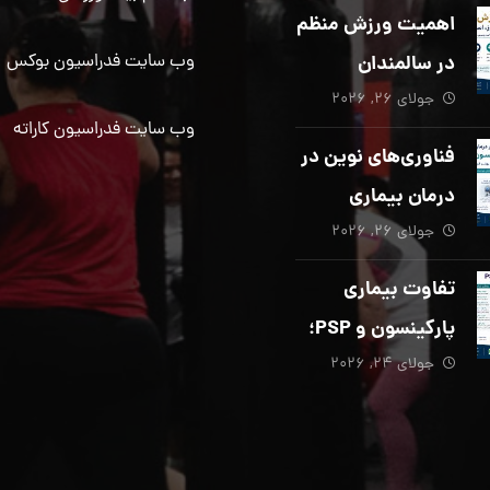
دیگری ضروری
اهمیت ورزش منظم
است؟
در سالمندان
وب سایت فدراسیون بوکس
جولای ۲۶, ۲۰۲۶
وب سایت فدراسیون کاراته
فناوری‌های نوین در
درمان بیماری
جولای ۲۶, ۲۰۲۶
پارکینسون؛ از هوش
مصنوعی تا تحریک
تفاوت بیماری
عمقی مغز
پارکینسون و PSP؛
جولای ۲۴, ۲۰۲۶
از تشخیص تا
توانبخشی تخصصی
در منزل_بخش پنجم