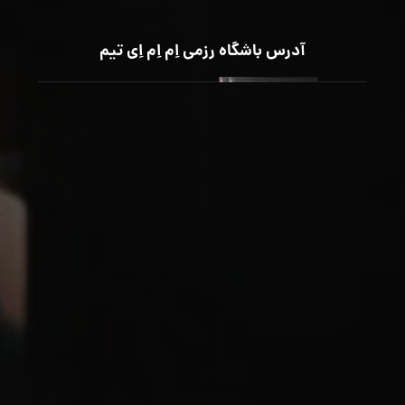
آدرس باشگاه رزمی اِم اِم اِی تیم