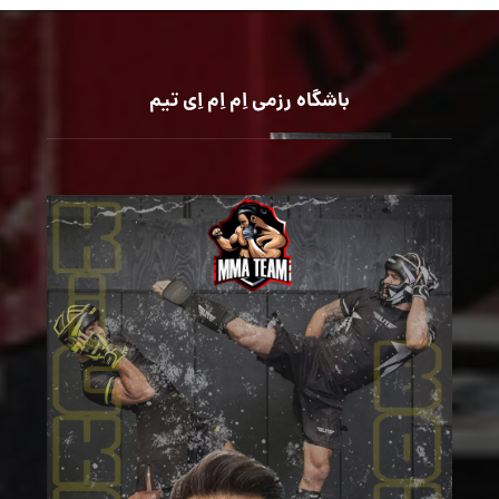
باشگاه رزمی اِم اِم اِی تیم