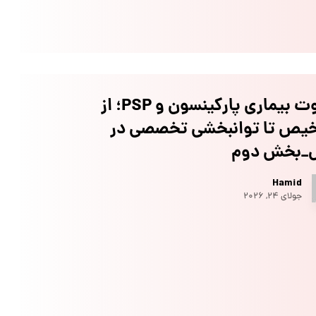
تفاوت بیماری پارکینسون و PSP؛ از
یص تا توانبخشی تخصصی در
ل_بخش دوم
Hamid
جولای ۲۴, ۲۰۲۶