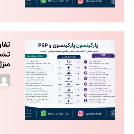
تشخ
منز