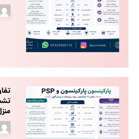
تشخ
منز