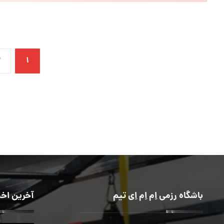
۲
۱
باشگاه رزمی اِم اِم اِی تیم
آخرین اخب