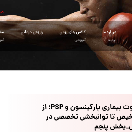
ما
درباره ما
کلاس های رزمی
ورزش درمانی
مق
تیم ما
آموزشی
آمو
تفاوت بیماری پارکینسون و PSP؛ از
یص تا توانبخشی تخصصی در
ل_بخش پنجم