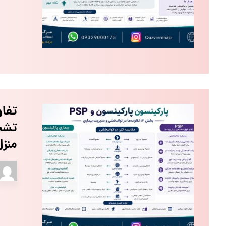
تشخ
منز