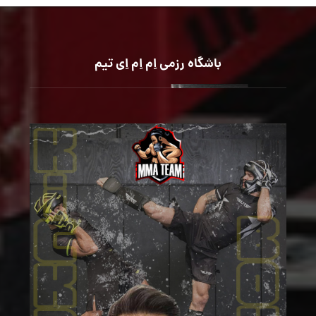
باشگاه رزمی اِم اِم اِی تیم