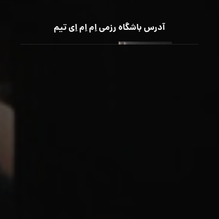
آدرس باشگاه رزمی اِم اِم اِی تیم