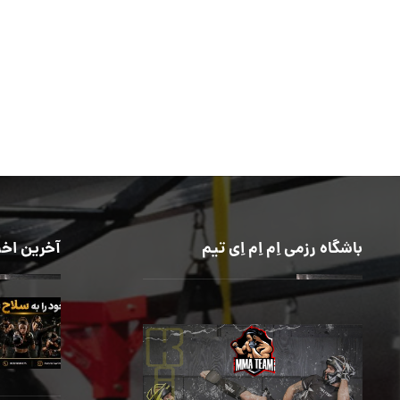
باشگاه رزمی اِم اِم اِی تیم
آخرین اخب