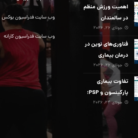
دیگری ضروری
اهمیت ورزش منظم
است؟
در سالمندان
وب سایت فدراسیون بوکس
جولای ۲۶, ۲۰۲۶
وب سایت فدراسیون کاراته
فناوری‌های نوین در
درمان بیماری
جولای ۲۶, ۲۰۲۶
پارکینسون؛ از هوش
مصنوعی تا تحریک
تفاوت بیماری
عمقی مغز
پارکینسون و PSP؛
جولای ۲۴, ۲۰۲۶
از تشخیص تا
توانبخشی تخصصی
در منزل_بخش پنجم