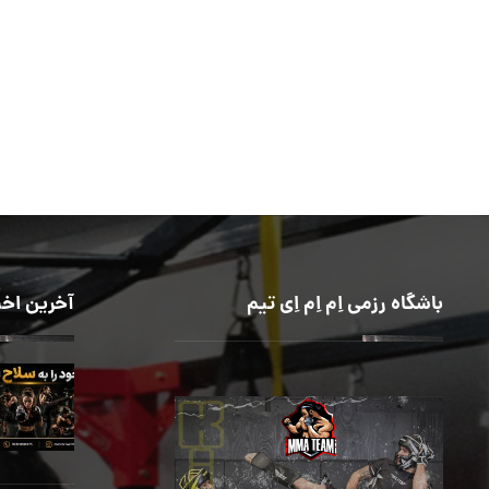
باشگاه رزمی اِم اِم اِی تیم
آخرین اخب