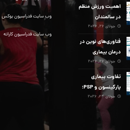
دیگری ضروری
اهمیت ورزش منظم
است؟
در سالمندان
وب سایت فدراسیون بوکس
جولای ۲۶, ۲۰۲۶
وب سایت فدراسیون کاراته
فناوری‌های نوین در
درمان بیماری
جولای ۲۶, ۲۰۲۶
پارکینسون؛ از هوش
مصنوعی تا تحریک
تفاوت بیماری
عمقی مغز
پارکینسون و PSP؛
جولای ۲۴, ۲۰۲۶
از تشخیص تا
توانبخشی تخصصی
در منزل_بخش پنجم