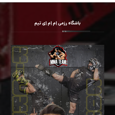
باشگاه رزمی اِم اِم اِی تیم