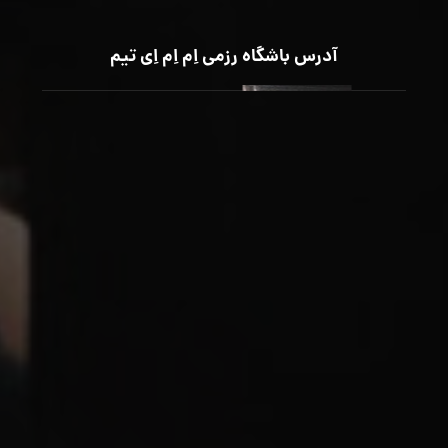
آدرس باشگاه رزمی اِم اِم اِی تیم