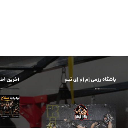
باشگاه رزمی اِم اِم اِی تیم
آخرین اخب