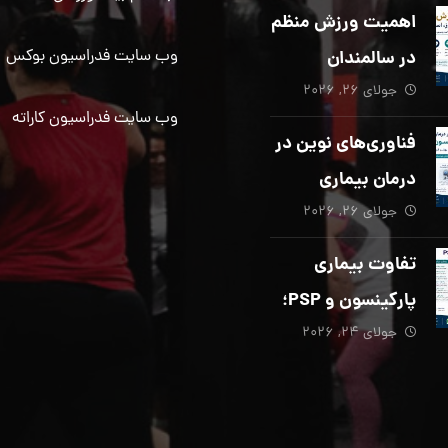
دیگری ضروری
اهمیت ورزش منظم
است؟
در سالمندان
وب سایت فدراسیون بوکس
جولای ۲۶, ۲۰۲۶
وب سایت فدراسیون کاراته
فناوری‌های نوین در
درمان بیماری
جولای ۲۶, ۲۰۲۶
پارکینسون؛ از هوش
مصنوعی تا تحریک
تفاوت بیماری
عمقی مغز
پارکینسون و PSP؛
جولای ۲۴, ۲۰۲۶
از تشخیص تا
توانبخشی تخصصی
در منزل_بخش پنجم