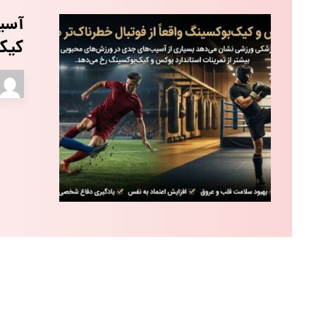
آسیب
کیک