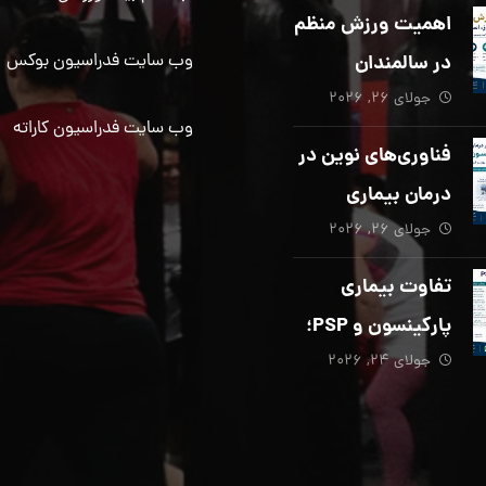
دیگری ضروری
اهمیت ورزش منظم
است؟
در سالمندان
وب سایت فدراسیون بوکس
جولای ۲۶, ۲۰۲۶
وب سایت فدراسیون کاراته
فناوری‌های نوین در
درمان بیماری
جولای ۲۶, ۲۰۲۶
پارکینسون؛ از هوش
مصنوعی تا تحریک
تفاوت بیماری
عمقی مغز
پارکینسون و PSP؛
جولای ۲۴, ۲۰۲۶
از تشخیص تا
توانبخشی تخصصی
در منزل_بخش پنجم