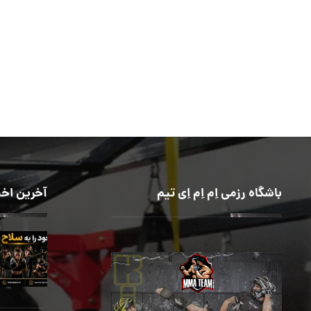
باشگاه رزمی اِم اِم اِی تیم
آخرین اخب