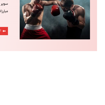
سوپر ف
مبارز
ا