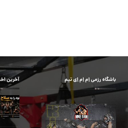
باشگاه رزمی اِم اِم اِی تیم
آخرین اخب