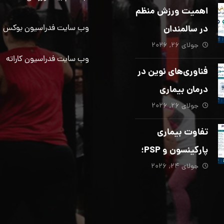
دیگری ضروری
اهمیت ورزش منظم
است؟
در سالمندان
وب سایت فدراسیون بوکس
جولای ۲۶, ۲۰۲۶
وب سایت فدراسیون کاراته
فناوری‌های نوین در
درمان بیماری
جولای ۲۶, ۲۰۲۶
پارکینسون؛ از هوش
مصنوعی تا تحریک
تفاوت بیماری
عمقی مغز
پارکینسون و PSP؛
جولای ۲۴, ۲۰۲۶
از تشخیص تا
توانبخشی تخصصی
در منزل_بخش پنجم