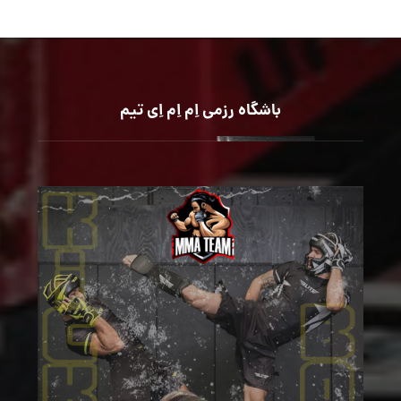
باشگاه رزمی اِم اِم اِی تیم