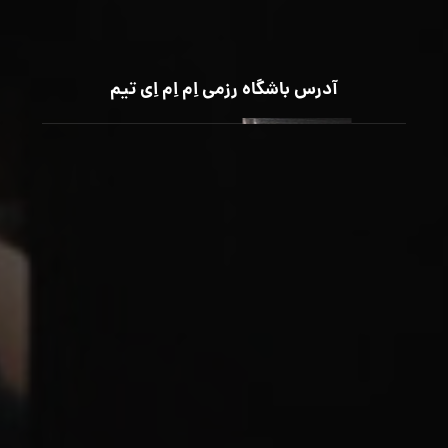
آدرس باشگاه رزمی اِم اِم اِی تیم