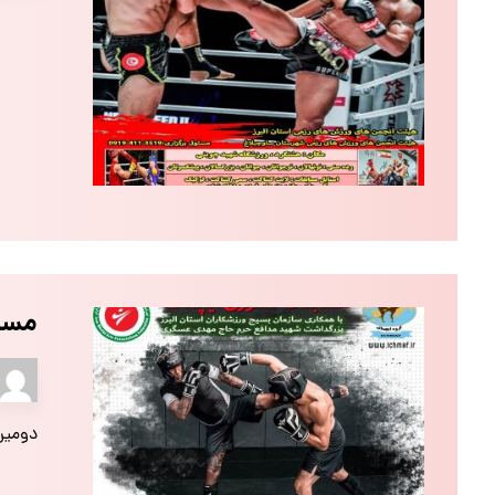
مسا
دومین