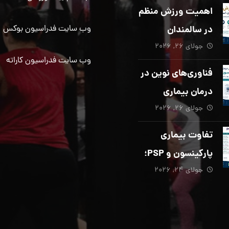
دیگری ضروری
اهمیت ورزش منظم
است؟
در سالمندان
وب سایت فدراسیون بوکس
جولای ۲۶, ۲۰۲۶
وب سایت فدراسیون کاراته
فناوری‌های نوین در
درمان بیماری
جولای ۲۶, ۲۰۲۶
پارکینسون؛ از هوش
مصنوعی تا تحریک
تفاوت بیماری
عمقی مغز
پارکینسون و PSP؛
جولای ۲۴, ۲۰۲۶
از تشخیص تا
توانبخشی تخصصی
در منزل_بخش پنجم