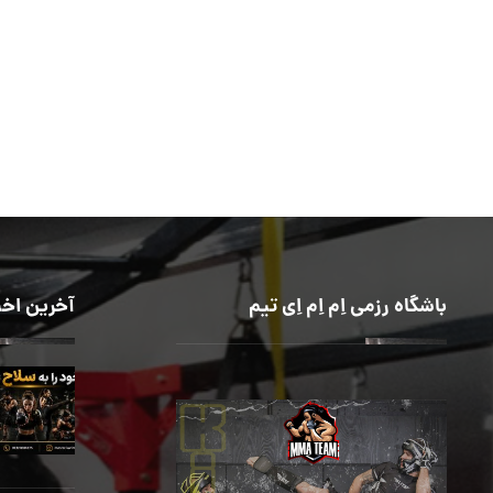
باشگاه رزمی اِم اِم اِی تیم
آخرین اخب