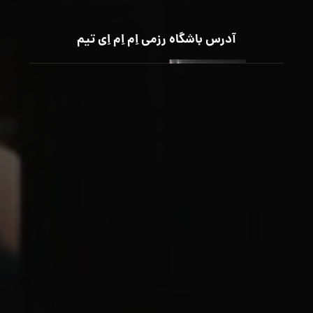
آدرس باشگاه رزمی اِم اِم اِی تیم