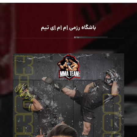
باشگاه رزمی اِم اِم اِی تیم