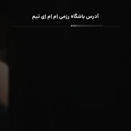
آدرس باشگاه رزمی اِم اِم اِی تیم