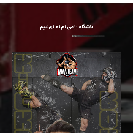
باشگاه رزمی اِم اِم اِی تیم