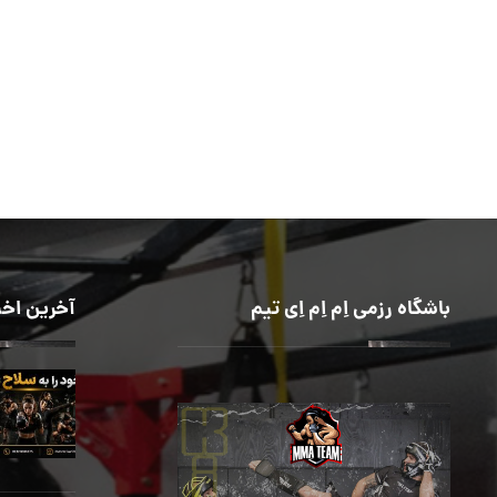
باشگاه رزمی اِم اِم اِی تیم
آخرین اخب