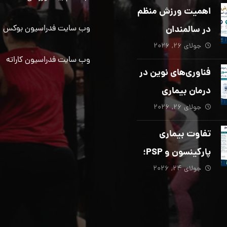
دیگری ضروری
اهمیت ورزش منظم
است؟
در سالمندان
وب سایت فدراسیون بوکس
جولای ۲۶, ۲۰۲۶
وب سایت فدراسیون کاراته
فناوری‌های نوین در
درمان بیماری
جولای ۲۶, ۲۰۲۶
پارکینسون؛ از هوش
مصنوعی تا تحریک
تفاوت بیماری
عمقی مغز
پارکینسون و PSP؛
جولای ۲۴, ۲۰۲۶
از تشخیص تا
توانبخشی تخصصی
در منزل_بخش پنجم