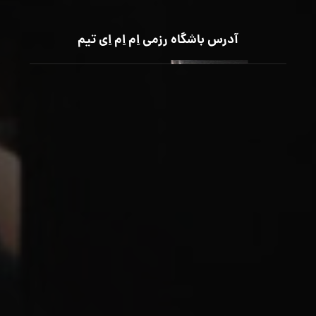
آدرس باشگاه رزمی اِم اِم اِی تیم