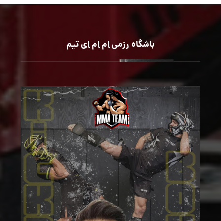
باشگاه رزمی اِم اِم اِی تیم