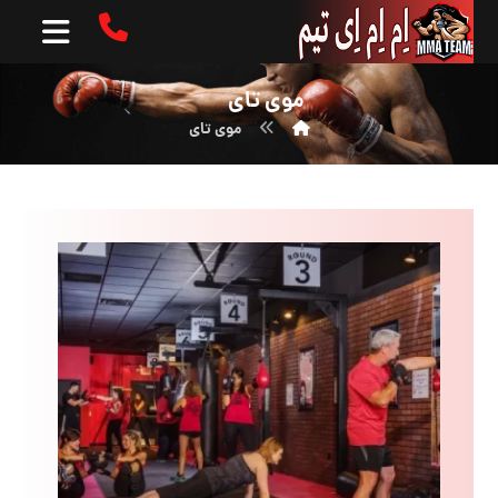
موی تای
موی تای