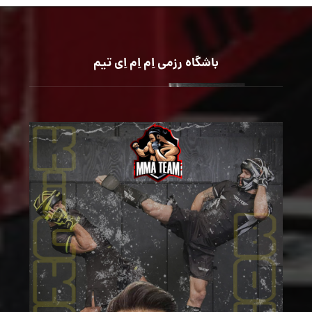
باشگاه رزمی اِم اِم اِی تیم