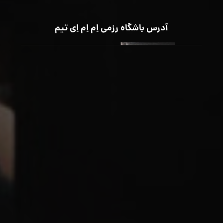
آدرس باشگاه رزمی اِم اِم اِی تیم