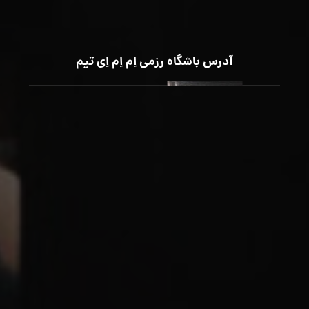
آدرس باشگاه رزمی اِم اِم اِی تیم