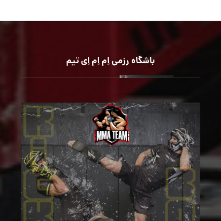
باشگاه رزمی اِم اِم اِی تیم