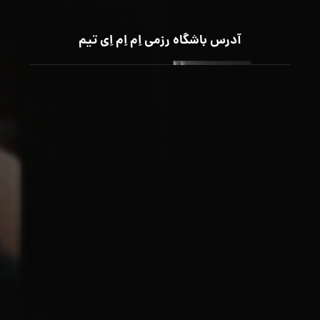
آدرس باشگاه رزمی اِم اِم اِی تیم