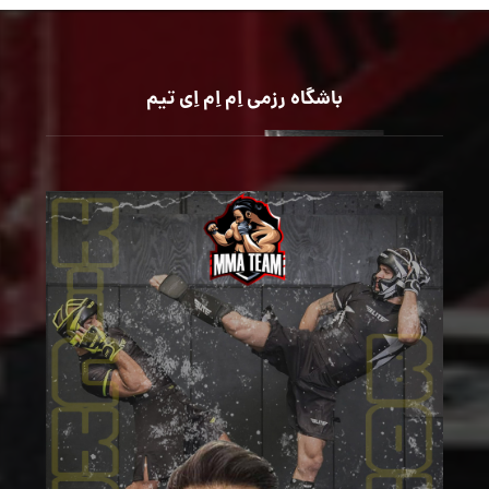
باشگاه رزمی اِم اِم اِی تیم