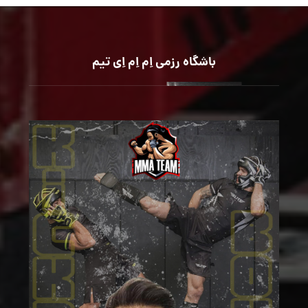
باشگاه رزمی اِم اِم اِی تیم