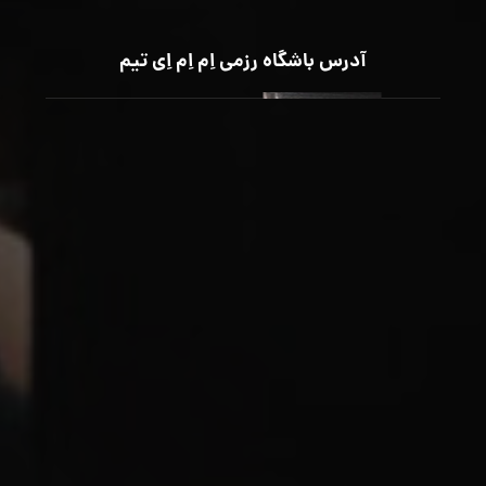
آدرس باشگاه رزمی اِم اِم اِی تیم