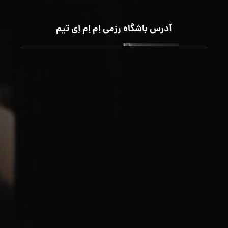
آدرس باشگاه رزمی اِم اِم اِی تیم