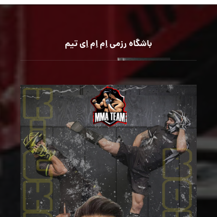
باشگاه رزمی اِم اِم اِی تیم