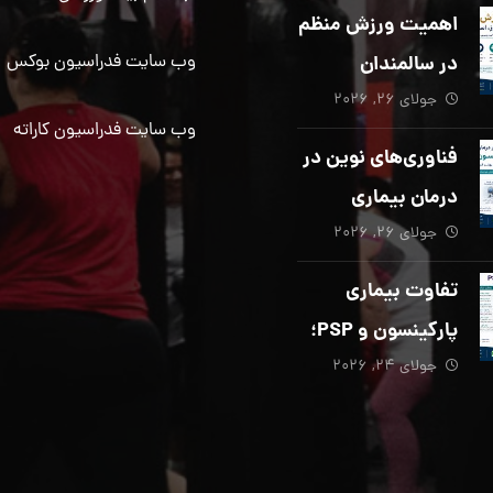
دیگری ضروری
اهمیت ورزش منظم
است؟
در سالمندان
وب سایت فدراسیون بوکس
جولای ۲۶, ۲۰۲۶
وب سایت فدراسیون کاراته
فناوری‌های نوین در
درمان بیماری
جولای ۲۶, ۲۰۲۶
پارکینسون؛ از هوش
مصنوعی تا تحریک
تفاوت بیماری
عمقی مغز
پارکینسون و PSP؛
جولای ۲۴, ۲۰۲۶
از تشخیص تا
توانبخشی تخصصی
در منزل_بخش پنجم