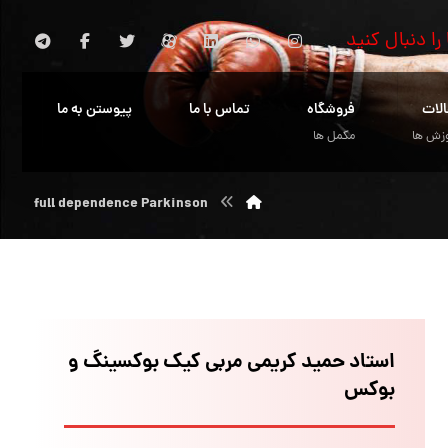
 را دنبال کنید
الات
فروشگاه
تماس با ما
پیوستن به ما
زش ها
مکمل ها
full dependence Parkinson
استاد حمید کریمی مربی کیک بوکسینگ و
بوکس