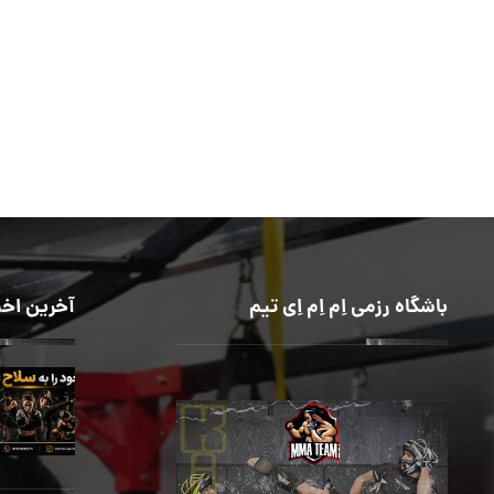
باشگاه رزمی اِم اِم اِی تیم
آخرین اخب