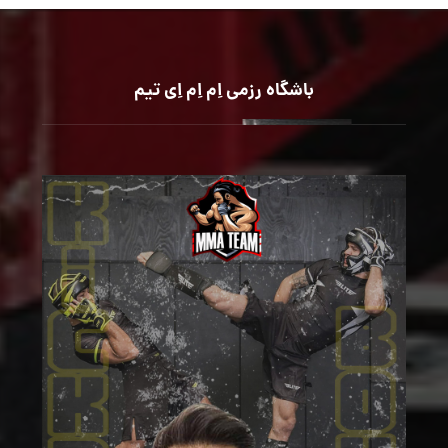
باشگاه رزمی اِم اِم اِی تیم