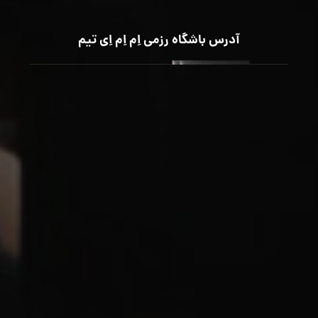
آدرس باشگاه رزمی اِم اِم اِی تیم