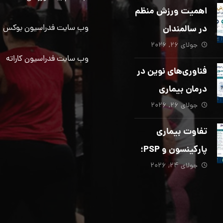
دیگری ضروری
اهمیت ورزش منظم
است؟
در سالمندان
وب سایت فدراسیون بوکس
جولای ۲۶, ۲۰۲۶
وب سایت فدراسیون کاراته
فناوری‌های نوین در
درمان بیماری
جولای ۲۶, ۲۰۲۶
پارکینسون؛ از هوش
مصنوعی تا تحریک
تفاوت بیماری
عمقی مغز
پارکینسون و PSP؛
جولای ۲۴, ۲۰۲۶
از تشخیص تا
توانبخشی تخصصی
در منزل_بخش پنجم