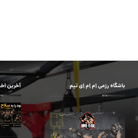
باشگاه رزمی اِم اِم اِی تیم
آخرین اخب