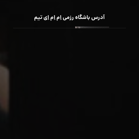
آدرس باشگاه رزمی اِم اِم اِی تیم