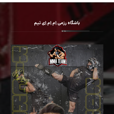
باشگاه رزمی اِم اِم اِی تیم