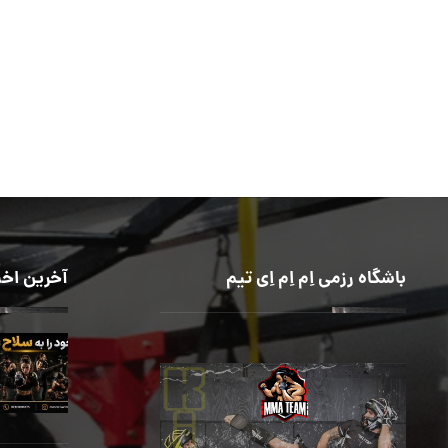
باشگاه رزمی اِم اِم اِی تیم
آخرین اخب