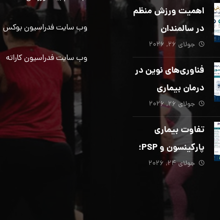
دیگری ضروری
اهمیت ورزش منظم
است؟
در سالمندان
وب سایت فدراسیون بوکس
جولای ۲۶, ۲۰۲۶
وب سایت فدراسیون کاراته
فناوری‌های نوین در
درمان بیماری
جولای ۲۶, ۲۰۲۶
پارکینسون؛ از هوش
مصنوعی تا تحریک
تفاوت بیماری
عمقی مغز
پارکینسون و PSP؛
جولای ۲۴, ۲۰۲۶
از تشخیص تا
توانبخشی تخصصی
در منزل_بخش پنجم